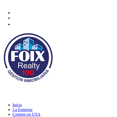
Necesita ayuda? Contáctenos
infofoixcl@gmail.com
+569 44803347
Inicio
La Empresa
Compre en USA