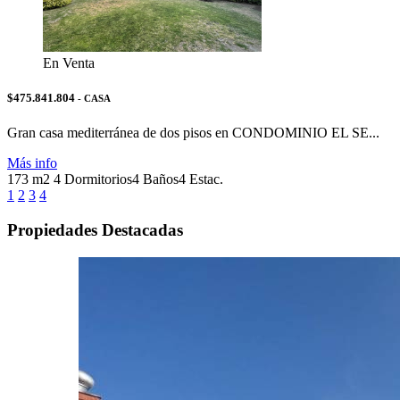
En Venta
$475.841.804
- CASA
Gran casa mediterránea de dos pisos en CONDOMINIO EL SE...
Más info
173 m2
4 Dormitorios
4 Baños
4 Estac.
1
2
3
4
Propiedades Destacadas