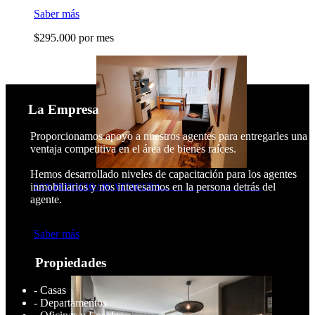
Saber más
$295.000 por mes
La Empresa
Proporcionamos apoyo a nuestros agentes para entregarles una
ventaja competitiva en el área de bienes raíces.
Hemos desarrollado niveles de capacitación para los agentes
inmobiliarios y nos interesamos en la persona detrás del
SAN PATRICIO / AV. VITACURA...
agente.
En Venta
Saber más
$445.208.211
Propiedades
- Casas
- Departamentos