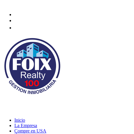
Necesita ayuda? Contáctenos
infofoixcl@gmail.com
+569 44803347
Inicio
La Empresa
Compre en USA