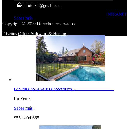
infofoixcl@gmail.com
En Venta
INTRANET
Saber más
Copyright © 2020 Derechos reservados
$245.068.740
Diseños
Ofinet Software & Hosting
LAS PIRCAS ALVARO CASSANOVA...
En Venta
Saber más
$551.404.665